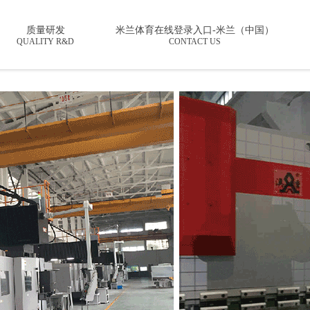
质量研发
米兰体育在线登录入口-米兰（中国）
QUALITY R&D
CONTACT US