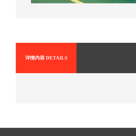
详情内容 DETAILS