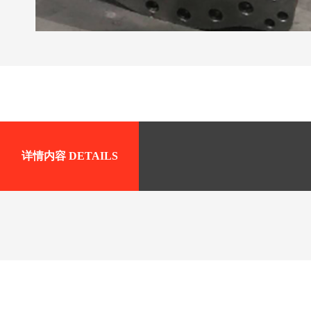
详情内容 DETAILS