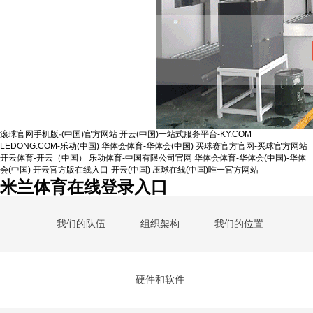
滚球官网手机版·(中国)官方网站
开云(中国)一站式服务平台-KY.COM
LEDONG.COM-乐动(中国)
华体会体育-华体会(中国)
买球赛官方官网-买球官方网站
开云体育-开云（中国）
乐动体育-中国有限公司官网
华体会体育-华体会(中国)-华体
会(中国)
开云官方版在线入口-开云(中国)
压球在线(中国)唯一官方网站
米兰体育在线登录入口
我们的队伍
组织架构
我们的位置
硬件和软件