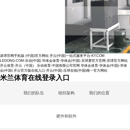
滚球官网手机版·(中国)官方网站
开云(中国)一站式服务平台-KY.COM
LEDONG.COM-乐动(中国)
华体会体育-华体会(中国)
买球赛官方官网-买球官方网站
开云体育-开云（中国）
乐动体育-中国有限公司官网
华体会体育-华体会(中国)-华体
会(中国)
开云官方版在线入口-开云(中国)
压球在线(中国)唯一官方网站
米兰体育在线登录入口
我们的队伍
组织架构
我们的位置
硬件和软件